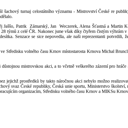
l šachový turnaj celostátního významu - Mistrovství České re publik
dělalo.
atěj Jaššo, Patrik Zámarský, Jan Weczerek, Alena Šťastná a Martin 
é 28 týmů z celé ČR. Nakonec jsme však díky čtyřem čistým výhrám v dev
esítka. Senzace se sice nepovedla, ale naši reprezentanti potvrdili, 
 ve Středisku volného času Krnov místostarosta Krnova Michal Bruncli
 důstojnou mistrovskou akci, a to včetně veškerého zázemí pro hráče a
ez jejichž prostředků by takto náročnou akci nebylo možno realizova
hový svaz České republiky, Česká unie sportu, Ministerstvo školství
polupracujícím organizacím, Středisku volného času Krnov a MIKSu Kr