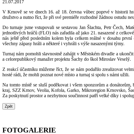
21.07.2017
V Krnově se ve dnech 16. až 18. června vůbec poprvé v historii hrá
družstvo a nutno říct, že při své premiéře rozhodné žádnou ostudu neu
Do turnaje jsme vstupovali se sestavou Jan Šlachta, Petr Čech, M
jednotlivých hráčů (FLO) nás zařadila až jako 21. nasazené z celkov
nás ještě před posledním kolem byla celkem reálné v dosahu první d
všechny zápasy hráli a některé i vyhráli s výše nasazenými týmy.
Turnaj nám pomohli slavnostně zahájit v Městském divadle a ukončit
a celorepublikový manažer projektu Šachy do škol Miroslav VeseIý.
Z reakcí účastníku můžeme říct, že se nám podařilo zrealizovat velmi
hosté rádi, že mohli poznat nové místo a turnaj si spolu s námi užili.
Na tomto místě se sluší poděkovat i všem sponzorům a donátorům, b
kraj, SZZ Krnov, Veolia, Kofola, Garko, Mikroregion Krnovsko, Šac
Za poskytnutí prostor a nezbytnou součinnost patří velké díky i s
FOTOGALERIE