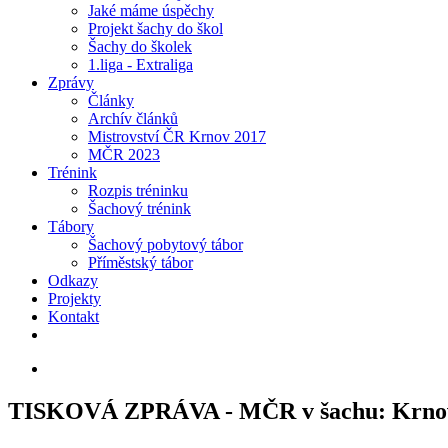
Jaké máme úspěchy
Projekt šachy do škol
Šachy do školek
1.liga - Extraliga
Zprávy
Články
Archív článků
Mistrovství ČR Krnov 2017
MČR 2023
Trénink
Rozpis tréninku
Šachový trénink
Tábory
Šachový pobytový tábor
Příměstský tábor
Odkazy
Projekty
Kontakt
TISKOVÁ ZPRÁVA - MČR v šachu: Krnov 