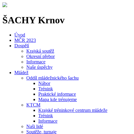
ŠACHY Krnov
Úvod
MČR 2023
Dospělí
Krajská soutěž
Okresní přebor
Informace
Naše úspěchy
Mládež
Oddíl mládežnického šachu
Nábor
Trénink
Praktické informace
Mapa kde trénujeme
KTCM
Krajské tréninkové centrum mládeže
Trénink
Informace
Naši lidé
Soutěže, turnaje