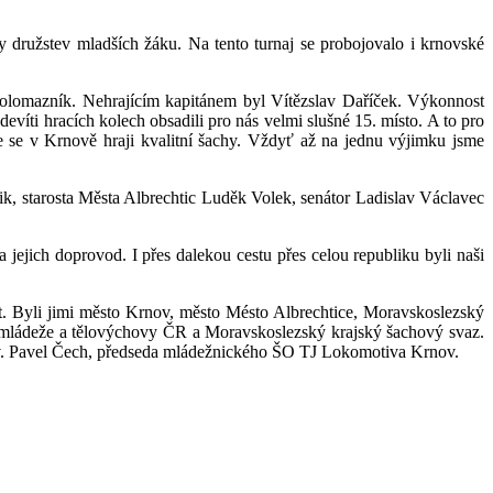
y družstev mladších žáku. Na tento turnaj se probojovalo i krnovské
Kolomazník. Nehrajícím kapitánem byl Vítězslav Daříček. Výkonnost
íti hracích kolech obsadili pro nás velmi slušné 15. místo. A to pro
že se v Krnově hraji kvalitní šachy. Vždyť až na jednu výjimku jsme
k, starosta Města Albrechtic Luděk Volek, senátor Ladislav Václavec
 jejich doprovod. I přes dalekou cestu přes celou republiku byli naši
t. Byli jimi město Krnov, město Mésto Albrechtice, Moravskoslezský
, mládeže a tělovýchovy ČR a Moravskoslezský krajský šachový svaz.
nov. Pavel Čech, předseda mládežnického ŠO TJ Lokomotiva Krnov.