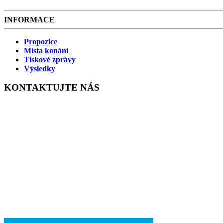
INFORMACE
Propozice
Místa konání
Tiskové zprávy
Výsledky
KONTAKTUJTE NÁS
ŠACHY KRNOV, Z.S.
Janáčkovo náměstí 1970/17,
Pod Bezručovým vrchem, Krnov 794 01
sachykrnov@seznam.cz