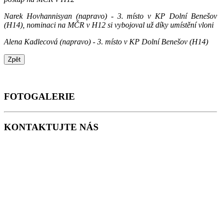
Narek Hovhannisyan (napravo) - 3. místo v KP Dolní Benešov
(H14), nominaci na MČR v H12 si vybojoval už díky umístění vloni
Alena Kadlecová (napravo) - 3. místo v KP Dolní Benešov (H14)
FOTOGALERIE
KONTAKTUJTE NÁS
ŠACHY KRNOV, Z.S.
Janáčkovo náměstí 1970/17,
Pod Bezručovým vrchem, Krnov 794 01