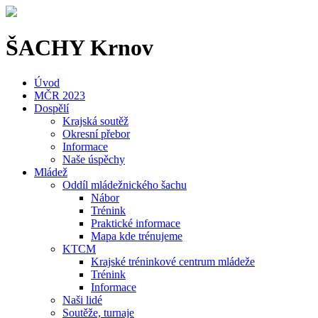
ŠACHY Krnov
Úvod
MČR 2023
Dospělí
Krajská soutěž
Okresní přebor
Informace
Naše úspěchy
Mládež
Oddíl mládežnického šachu
Nábor
Trénink
Praktické informace
Mapa kde trénujeme
KTCM
Krajské tréninkové centrum mládeže
Trénink
Informace
Naši lidé
Soutěže, turnaje