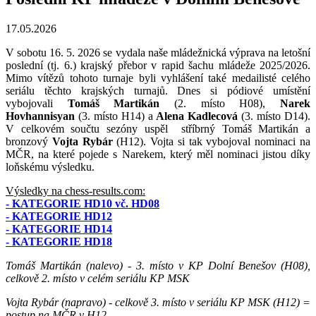
17.05.2026
V sobotu 16. 5. 2026 se vydala naše mládežnická výprava na letošní
poslední (tj. 6.) krajský přebor v rapid šachu mládeže 2025/2026.
Mimo vítězů tohoto turnaje byli vyhlášení také medailisté celého
seriálu těchto krajských turnajů. Dnes si pódiové umístění
vybojovali
Tomáš Martikán
(2. místo H08),
Narek
Hovhannisyan
(3. místo H14) a
Alena Kadlecová
(3. místo D14).
V celkovém součtu sezóny uspěl stříbrný Tomáš Martikán a
bronzový
Vojta Rybár
(H12). Vojta si tak vybojoval nominaci na
MČR, na které pojede s Narekem, který měl nominaci jistou díky
loňskému výsledku.
Výsledky na chess-results.com:
- KATEGORIE HD10 vč. HD08
- KATEGORIE HD12
- KATEGORIE HD14
- KATEGORIE HD18
Tomáš Martikán (nalevo) - 3. místo v KP Dolní Benešov (H08),
celkově 2. místo v celém seriálu KP MSK
Vojta Rybár (napravo) - celkově 3. místo v seriálu KP MSK (H12) =
postup na MČR v H12