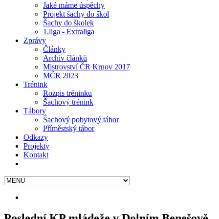
Jaké máme úspěchy
Projekt šachy do škol
Šachy do školek
1.liga - Extraliga
Zprávy
Články
Archív článků
Mistrovství ČR Krnov 2017
MČR 2023
Trénink
Rozpis tréninku
Šachový trénink
Tábory
Šachový pobytový tábor
Příměstský tábor
Odkazy
Projekty
Kontakt
Poslední KP mládeže v Dolním Benešově