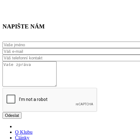
sachykrnov@seznam.cz
NAPIŠTE NÁM
O Klubu
Články